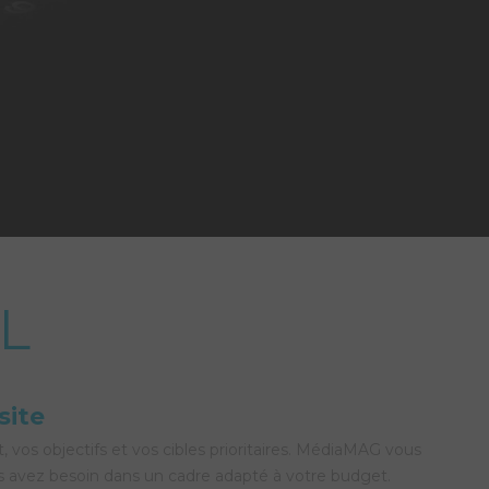
L
site
vos objectifs et vos cibles prioritaires. MédiaMAG vous
s avez besoin dans un cadre adapté à votre budget.