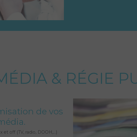
MÉDIA & RÉGIE P
misation de vos
média.
 et off (TV, radio, DOOH,…)