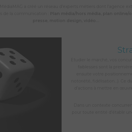
, MédiaMAG a créé un réseau d’experts métiers dont l’agence ext
es de la communication :
Plan média/hors média, plan online/of
presse, motion design, vidéo…
Str
Etudier le marché, vos concur
faiblesses sont la premiè
ensuite votre positionneme
notoriété, fidélisation…). Ce 
d’actions à mettre en œuvre,
Dans un contexte concurrenti
pour toute entité d’établir 