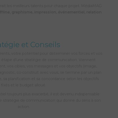
rait les meilleurs talents pour chaque projet. MédiaMAG
fline, graphisme, impression, événementiel, relation
atégie et Conseils
rents, votre potentiel pour déterminer vos forces et vos
re étape d’une stratégie de communication. Viennent
nt, vos cibles, vos messages et vos objectifs (image,
diagnostic, co-construit avec vous, se termine par un plan
 sa planification et sa concordance selon les objectifs
fixés et le budget alloué.
el toujours plus exacerbé, il est devenu indispensable
une stratégie de communication qui donne du sens à son
action.